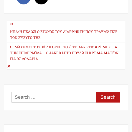
Post
navigation
ΗΠΑ: Η ΠΕΛΌΖΙ Ο ΣΤΌΧΟΣ ΤΟΥ ΔΙΑΡΡΉΚΤΗ ΠΟΥ ΤΡΑΥΜΆΤΙΣΕ
ΤΟΝ ΣΎΖΥΓΌ ΤΗΣ
ΟΙ ΔΙΆΣΗΜΟΙ ΤΟΥ ΧΌΛΙΓΟΥΝΤ ΤΟ «ΈΡΙΞΑΝ» ΣΤΙΣ ΚΡΈΜΕΣ ΓΙΑ
ΤΗΝ ΕΠΙΔΕΡΜΊΔΑ – Ο JARED LETO ΠΟΥΛΆΕΙ ΚΡΈΜΑ ΜΑΤΙΏΝ
ΓΙΑ 97 ΔΟΛΆΡΙΑ
Search
for: