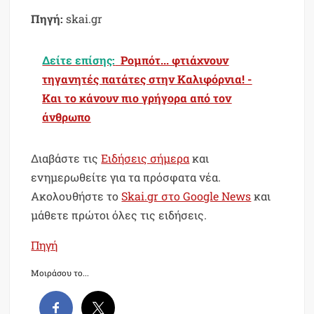
Πηγή:
skai.gr
Δείτε επίσης:
Ρομπότ... φτιάχνουν
τηγανητές πατάτες στην Καλιφόρνια! -
Και το κάνουν πιο γρήγορα από τον
άνθρωπο
Διαβάστε τις
Ειδήσεις σήμερα
και
ενημερωθείτε για τα πρόσφατα νέα.
Ακολουθήστε το
Skai.gr στο Google News
και
μάθετε πρώτοι όλες τις ειδήσεις.
Πηγή
Μοιράσου το...