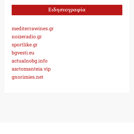
Ειδησεογραφία
mediterrawines.gr
noizeradio.gr
sportlike.gr
bgvesti.eu
actualnobg.info
xartomanteia.vip
gnorimies.net