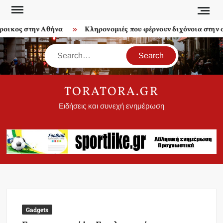
Skip
to
ικος στην Αθήνα
Κληρονομιές που φέρνουν διχόνοια στην οι
content
Search
TORATORA.GR
Ειδήσεις και συνεχή ενημέρωση
Gadgets