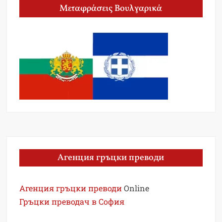
Μεταφράσεις Βουλγαρικά
Агенция гръцки преводи
Агенция гръцки преводи
Online
Гръцки преводач в София