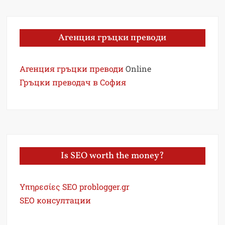
Агенция гръцки преводи
Агенция гръцки преводи
Online
Гръцки преводач в София
Is SEO worth the money?
Υπηρεσίες SEO problogger.gr
SEO консултации