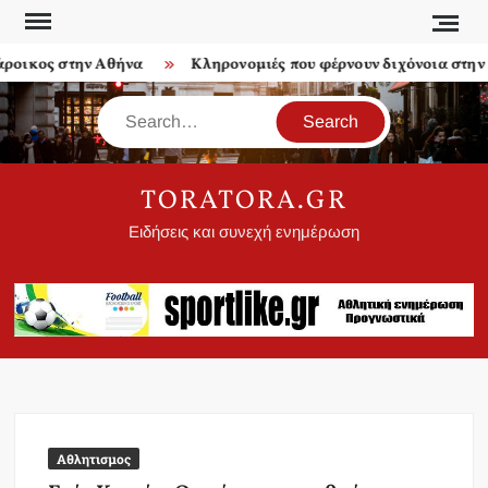
Skip
to
ικος στην Αθήνα
Κληρονομιές που φέρνουν διχόνοια στην οι
content
Search
TORATORA.GR
Ειδήσεις και συνεχή ενημέρωση
Αθλητισμος