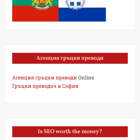
Агенция гръцки преводи
Агенция гръцки преводи
Online
Гръцки преводач в София
Is SEO worth the money?