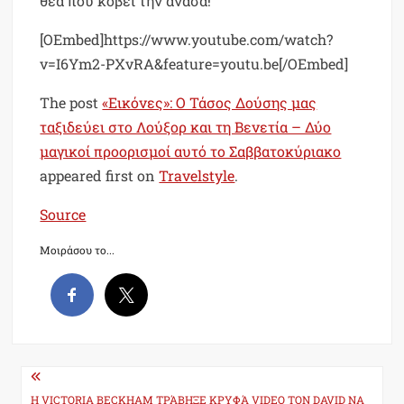
θέα που κόβει την ανάσα!
[OEmbed]https://www.youtube.com/watch?
v=I6Ym2-PXvRA&feature=youtu.be[/OEmbed]
The post
«Εικόνες»: Ο Τάσος Δούσης μας
ταξιδεύει στο Λούξορ και τη Βενετία – Δύο
μαγικοί προορισμοί αυτό το Σαββατοκύριακο
appeared first on
Travelstyle
.
Source
Μοιράσου το...
Post
Η VICTORIA BECKHAM ΤΡΆΒΗΞΕ ΚΡΥΦΆ VIDEO ΤΟΝ DAVID ΝΑ