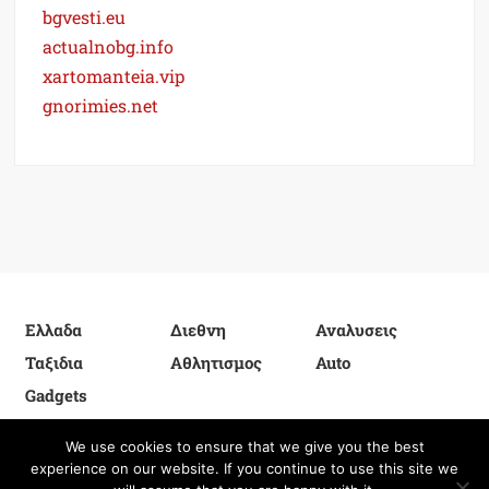
bgvesti.eu
actualnobg.info
xartomanteia.vip
gnorimies.net
Ελλαδα
Διεθνη
Αναλυσεις
Ταξιδια
Αθλητισμος
Auto
Gadgets
We use cookies to ensure that we give you the best
experience on our website. If you continue to use this site we
Proudly powered by WordPress
|
Theme: FreeNews
|
By