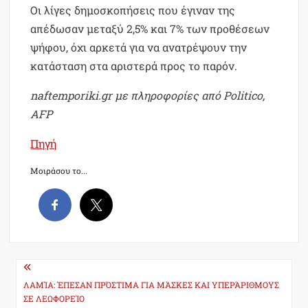
Οι λίγες δημοσκοπήσεις που έγιναν της
απέδωσαν μεταξύ 2,5% και 7% των προθέσεων
ψήφου, όχι αρκετά για να ανατρέψουν την
κατάσταση στα αριστερά προς το παρόν.
naftemporiki.gr με πληροφορίες από Politico,
AFP
Πηγή
Μοιράσου το...
Post
navigation
ΛΑΜΊΑ: ΈΠΕΣΑΝ ΠΡΌΣΤΙΜΑ ΓΙΑ ΜΆΣΚΕΣ ΚΑΙ ΥΠΕΡΆΡΙΘΜΟΥΣ
ΣΕ ΛΕΩΦΟΡΕΊΟ