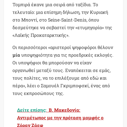
Τομπιρά έκανε μια σειρά από ταξίδια. Το
τελευταίο: μια επίσημη δήλωση, την Κυριακή
στο Μποντί, στο Seine-Saint-Denis, όπου
δεσμεύτηκε να σεβαστεί την «ετυμηγορία» της
«Λαϊκής Προκαταρκτικής».
Οι περισσότεροι «αριστεροί ψηφοφόροι θέλουν
μία
υποψηφιότητα για τις προεδρικές εκλογές.
Οι υποψήφιοι θα μπορούσαν να είχαν
οργανωθεί μεταξύ τους. Εναπόκειται σε εμάς,
τους πολίτες, να το επιλέξουμε από εδώ και
πέρα», λέει ο Σαμουέλ Γκριμποφσκί, ένας από
τους εκπροσώπους της.
Δείτε επίσης:
Β. Μακεδονία:
Αντιμέτωπος με την πρόταση μομφής ο
Ζόραν Ζάεφ