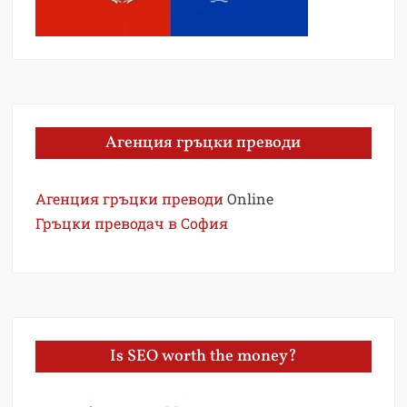
Агенция гръцки преводи
Агенция гръцки преводи
Online
Гръцки преводач в София
Is SEO worth the money?