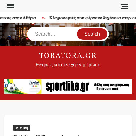
Skip
to
κος στην Αθήνα
Κληρονομιές που φέρνουν διχόνοια στην οικο
content
Search
TORATORA.GR
Ειδήσεις και συνεχή ενημέρωση
Διεθνη