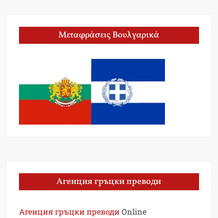
Μεταφράσεις Βουλγαρικά
Агенция гръцки преводи
Агенция гръцки преводи
Online