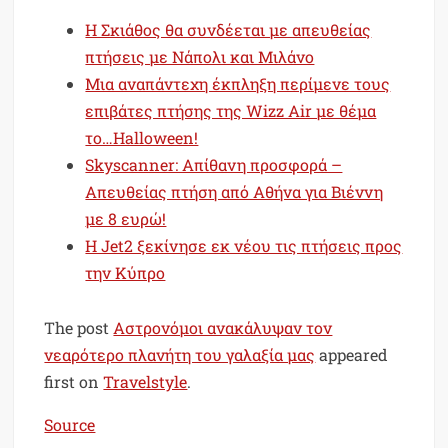
Η Σκιάθος θα συνδέεται με απευθείας
πτήσεις με Νάπολι και Μιλάνο
Μια αναπάντεχη έκπληξη περίμενε τους
επιβάτες πτήσης της Wizz Air με θέμα
το…Halloween!
Skyscanner: Απίθανη προσφορά –
Απευθείας πτήση από Αθήνα για Βιέννη
με 8 ευρώ!
Η Jet2 ξεκίνησε εκ νέου τις πτήσεις προς
την Κύπρο
The post
Αστρονόμοι ανακάλυψαν τον
νεαρότερο πλανήτη του γαλαξία μας
appeared
first on
Travelstyle
.
Source