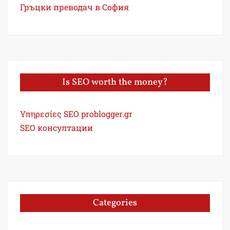
Гръцки преводач в София
Is SEO worth the money?
Υπηρεσίες SEO problogger.gr
SEO консултации
Categories