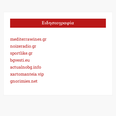
Ειδησεογραφία
mediterrawines.gr
noizeradio.gr
sportlike.gr
bgvesti.eu
actualnobg.info
xartomanteia.vip
gnorimies.net