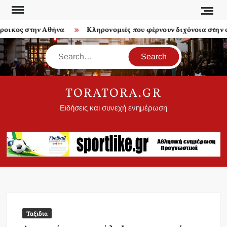
Skip
to
ικος στην Αθήνα
Κληρονομιές που φέρνουν διχόνοια στην οι
content
Search
TORATORA.GR
Ειδήσεις και συνεχή ενημέρωση
Ταξιδια