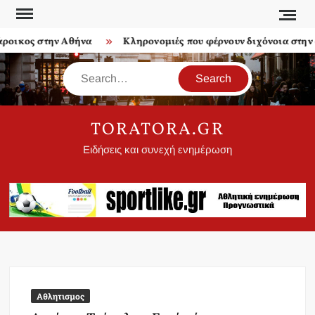
Skip
to
οικος στην Αθήνα
Κληρονομιές που φέρνουν διχόνοια στην ο
content
Search
TORATORA.GR
Ειδήσεις και συνεχή ενημέρωση
Αθλητισμος