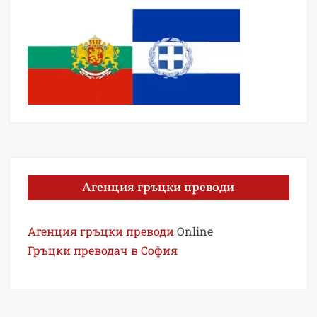
Агенция гръцки преводи
Агенция гръцки преводи
Online
Гръцки преводач в София