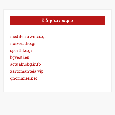
Ειδησεογραφία
mediterrawines.gr
noizeradio.gr
sportlike.gr
bgvesti.eu
actualnobg.info
xartomanteia.vip
gnorimies.net