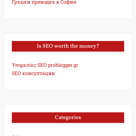
Гръцки преводач в София
Is SEO worth the money?
Υπηρεσίες SEO problogger.gr
SEO консултации
Categories