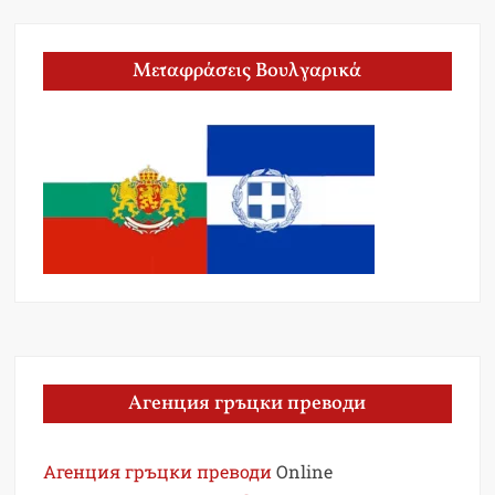
Μεταφράσεις Βουλγαρικά
Агенция гръцки преводи
Агенция гръцки преводи
Online