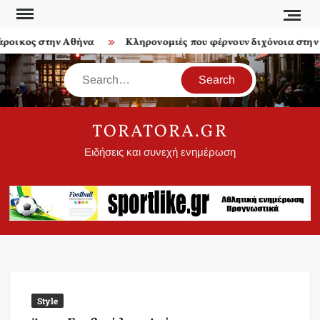
Skip
to
οικος στην Αθήνα
Κληρονομιές που φέρνουν διχόνοια στην οι
content
Search
TORATORA.GR
Ειδήσεις και συνεχή ενημέρωση
Style