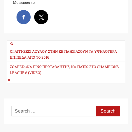
Μοιράσου το...
Post
navigation
ΟΙ ΑΙΤΉΣΕΙΣ ΑΣΎΛΟΥ ΣΤΗΝ ΕΕ ΠΛΗΣΙΆΖΟΥΝ ΤΑ ΥΨΗΛΌΤΕΡΑ
ΕΠΊΠΕΔΑ ΑΠΌ ΤΟ 2016
ΣΟΆΡΕΣ: «ΝΑ ΓΊΝΩ ΠΡΩΤΑΘΛΗΤΉΣ, ΝΑ ΠΑΊΞΩ ΣΤΟ CHAMPIONS
LEAGUE»! (VIDEO)
Search
for: